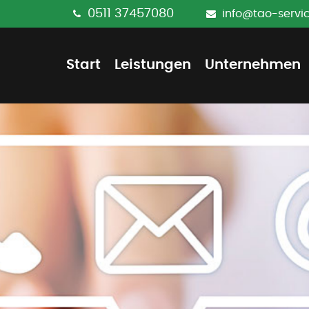
0511
37457080
info@tao-servi
Start
Leistungen
Unternehmen