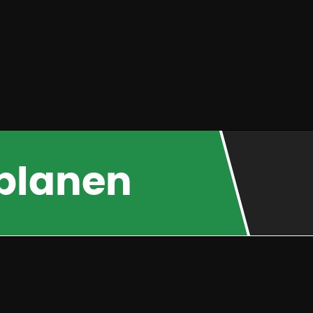
 planen
TAO
Leistungen
I
D