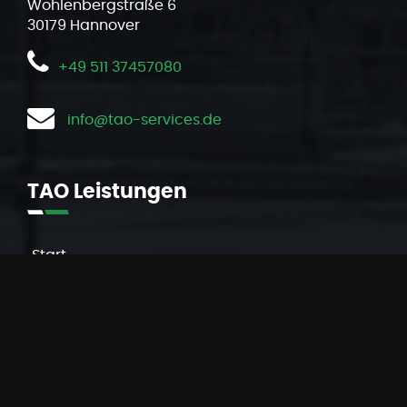
Wohlenbergstraße 6
30179 Hannover
+49
511 37457080
info@tao-services.de
TAO
Leistungen
Start
Leistungen
Unternehmen
Fuhrpark