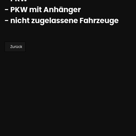
- PKW mit Anhänger
- nicht zugelassene Fahrzeuge
Vorheriger Beitrag: Hoch,- Tief- und Freileitungsbau
Zurück